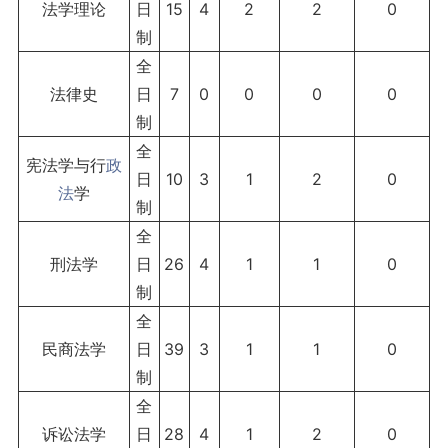
法学理论
日
15
4
2
2
0
制
全
法律史
日
7
0
0
0
0
制
全
宪法学与行
政
日
10
3
1
2
0
法
学
制
全
刑法学
日
26
4
1
1
0
制
全
民商法学
日
39
3
1
1
0
制
全
诉讼法学
日
28
4
1
2
0