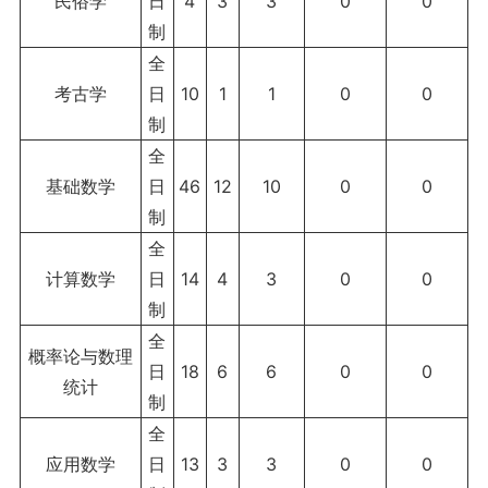
民俗学
日
4
3
3
0
0
制
全
考古学
日
10
1
1
0
0
制
全
基础数学
日
46
12
10
0
0
制
全
计算数学
日
14
4
3
0
0
制
全
概率论与数理
日
18
6
6
0
0
统计
制
全
应用数学
日
13
3
3
0
0