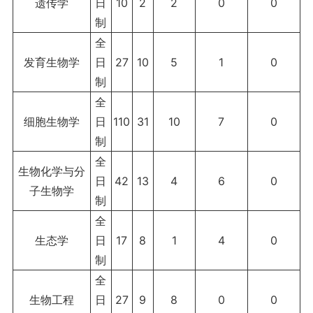
遗传学
日
10
2
2
0
0
制
全
发育生物学
日
27
10
5
1
0
制
全
细胞生物学
日
110
31
10
7
0
制
全
生物化学与分
日
42
13
4
6
0
子生物学
制
全
生态学
日
17
8
1
4
0
制
全
生物工程
日
27
9
8
0
0