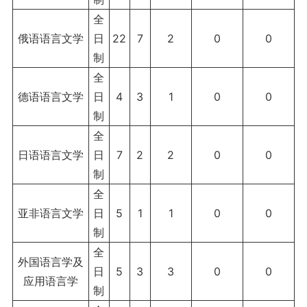
全
俄语语言文学
日
22
7
2
0
0
制
全
德语语言文学
日
4
3
1
0
0
制
全
日语语言文学
日
7
2
2
0
0
制
全
亚非语言文学
日
5
1
1
0
0
制
全
外国语言学及
日
5
3
3
0
0
应用语言学
制