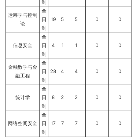
制
全
运筹学与控制
日
19
5
5
0
0
论
制
全
信息安全
日
4
1
1
0
0
制
全
金融数学与金
日
28
4
4
0
0
融工程
制
全
统计学
日
8
2
2
0
0
制
全
网络空间安全
日
17
7
7
0
0
制