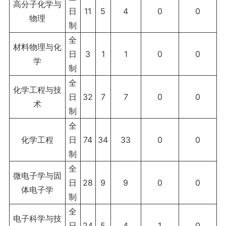
高分子化学与
日
11
5
4
0
0
物理
制
全
材料物理与化
日
3
1
1
0
0
学
制
全
化学工程与技
日
32
7
7
0
0
术
制
全
化学工程
日
74
34
33
0
0
制
全
微电子学与固
日
28
9
9
0
0
体电子学
制
全
电子科学与技
日
24
5
4
1
0