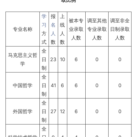
取比例
学
报
上
被本专
调至其他
调至非全
习
名
线
专业名称
业录取
专业录取
日制录取
方
人
人
人数
人数
人数
式
数
数
全
马克思主义哲
日
23
10
6
0
0
学
制
全
中国哲学
日
41
6
6
0
0
制
全
外国哲学
日
27
12
6
0
0
制
全