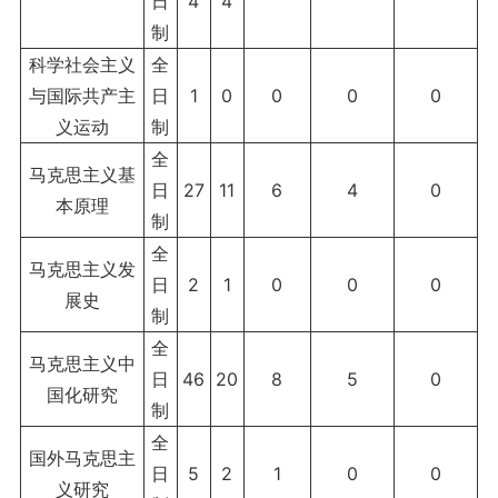
日
4
4
制
科学社会主义
全
与国际共产主
日
1
0
0
0
0
义运动
制
全
马克思主义基
日
27
11
6
4
0
本原理
制
全
马克思主义发
日
2
1
0
0
0
展史
制
全
马克思主义中
日
46
20
8
5
0
国化研究
制
全
国外马克思主
日
5
2
1
0
0
义研究