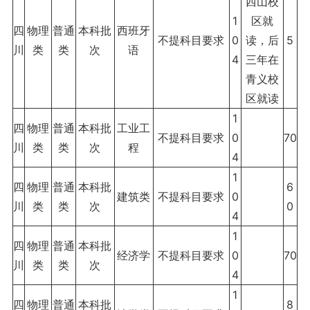
西山校
1
区就
四
物理
普通
本科批
西班牙
不提科目要求
0
读，后
5
川
类
类
次
语
4
三年在
青义校
区就读
1
四
物理
普通
本科批
工业工
不提科目要求
0
70
川
类
类
次
程
4
1
四
物理
普通
本科批
6
建筑类
不提科目要求
0
川
类
类
次
0
4
1
四
物理
普通
本科批
经济学
不提科目要求
0
70
川
类
类
次
4
1
四
物理
普通
本科批
8