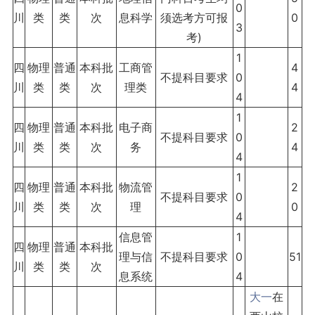
0
川
类
类
次
息科学
须选考方可报
0
3
考)
1
四
物理
普通
本科批
工商管
4
不提科目要求
0
川
类
类
次
理类
4
4
1
四
物理
普通
本科批
电子商
2
不提科目要求
0
川
类
类
次
务
4
4
1
四
物理
普通
本科批
物流管
2
不提科目要求
0
川
类
类
次
理
0
4
信息管
1
四
物理
普通
本科批
理与信
不提科目要求
0
51
川
类
类
次
息系统
4
大一
在