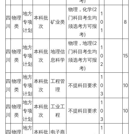
考)
物理，化学(2
地方
1
四
物理
本科批
门科目考生均
专项
矿业类
0
8
川
类
次
须选考方可报
计划
1
考)
物理，地理(2
地方
1
四
物理
本科批
地理信
门科目考生均
专项
0
15
川
类
次
息科学
须选考方可报
计划
2
考)
地方
1
四
物理
本科批
工程管
专项
不提科目要求
0
10
川
类
次
理
计划
3
地方
1
四
物理
本科批
工业工
专项
不提科目要求
0
10
川
类
次
程
计划
3
地方
1
四
物理
本科批
电子商