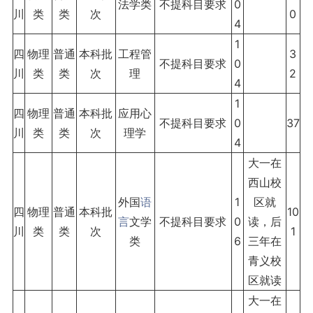
法学类
不提科目要求
0
川
类
类
次
0
4
1
四
物理
普通
本科批
工程管
3
不提科目要求
0
川
类
类
次
理
2
4
1
四
物理
普通
本科批
应用心
不提科目要求
0
37
川
类
类
次
理学
4
大一在
西山校
外国
语
1
区就
四
物理
普通
本科批
10
言
文学
不提科目要求
0
读，后
川
类
类
次
1
类
6
三年在
青义校
区就读
大一在