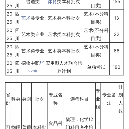
普通类
体育
类本科批次
155
25
川
目类)
20
四
艺术(不分科
艺术
类专业
艺术类本科批次
13
25
川
目类)
20
四
艺术(不分科
艺术类专业
艺术类本科批次
22
25
川
目类)
20
四
艺术(不分科
艺术类专业
艺术类本科批次
66
25
川
目类)
20
四
招收中职
毕
应用型人才联合培
单独考试
180
25
川
业生
养计划
计
专
省
专业名
专业备
划
科类
类别
批次
选考科目
业
份
称
注
人
组
数
物理，化学(2
食品科
1
四
物理
普通
本科批
门科目考生均