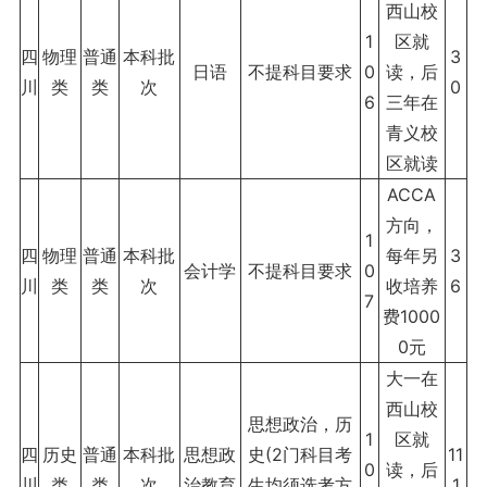
西山校
1
区就
四
物理
普通
本科批
3
日语
不提科目要求
0
读，后
川
类
类
次
0
6
三年在
青义校
区就读
ACCA
方向，
1
四
物理
普通
本科批
每年另
3
会计学
不提科目要求
0
川
类
类
次
收培养
6
7
费1000
0元
大一在
西山校
思想政治，历
1
区就
四
历史
普通
本科批
思想政
史(2门科目考
11
0
读，后
川
类
类
次
治教育
生均须选考方
1