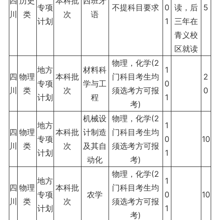
四
历史
本科批
西班牙
专项
不提科目要求
0
读，后
5
川
类
次
语
计划
1
三年在
青义校
区就读
物理，化学(2
地方
材料科
1
四
物理
本科批
门科目考生均
2
专项
学与工
0
川
类
次
须选考方可报
0
计划
程
1
考)
机械设
物理，化学(2
地方
1
四
物理
本科批
计制造
门科目考生均
专项
0
10
川
类
次
及其自
须选考方可报
计划
1
动化
考)
物理，化学(2
地方
1
四
物理
本科批
门科目考生均
专项
农学
0
10
川
类
次
须选考方可报
计划
1
考)