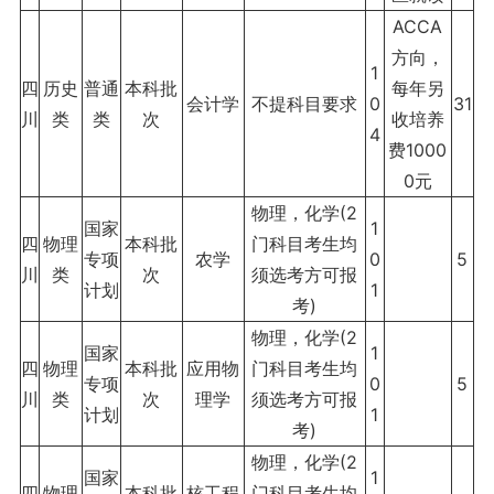
ACCA
方向，
1
四
历史
普通
本科批
每年另
会计学
不提科目要求
0
31
川
类
类
次
收培养
4
费1000
0元
物理，化学(2
国家
1
四
物理
本科批
门科目考生均
专项
农学
0
5
川
类
次
须选考方可报
计划
1
考)
物理，化学(2
国家
1
四
物理
本科批
应用物
门科目考生均
专项
0
5
川
类
次
理学
须选考方可报
计划
1
考)
物理，化学(2
国家
1
四
物理
本科批
核工程
门科目考生均