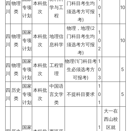
四
物理
本科批
门科目考生均
专项
学与工
0
10
川
类
次
须选考方可报
计划
程
1
考)
物理，地理(2
国家
1
四
物理
本科批
地理信
门科目考生均
专项
0
10
川
类
次
息科学
须选考方可报
计划
2
考)
国家
物理(1门科目考
1
四
物理
本科批
工程管
专项
生必须选考方
0
5
川
类
次
理
计划
可报考)
3
国家
中国语
1
四
历史
本科批
专项
言文学
不提科目要求
0
5
川
类
次
计划
类
1
大一在
西山校
国家
1
区就