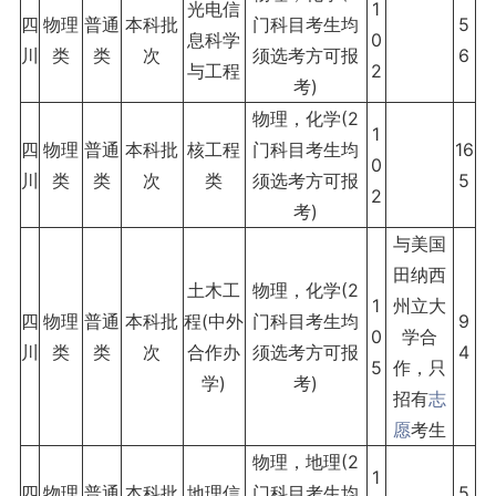
光电信
1
四
物理
普通
本科批
门科目考生均
5
息科学
0
川
类
类
次
须选考方可报
6
与工程
2
考)
物理，化学(2
1
四
物理
普通
本科批
核工程
门科目考生均
16
0
川
类
类
次
类
须选考方可报
5
2
考)
与美国
田纳西
土木工
物理，化学(2
1
州立大
四
物理
普通
本科批
程(中外
门科目考生均
9
0
学合
川
类
类
次
合作办
须选考方可报
4
5
作，只
学)
考)
招有
志
愿
考生
物理，地理(2
1
四
物理
普通
本科批
地理信
门科目考生均
5