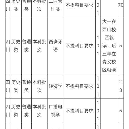
四
历史
普通
本科批
工商管
不提科目要求
0
70
川
类
类
次
理类
1
大一在
西山校
1
区就
四
历史
普通
本科批
西班牙
不提科目要求
0
读，后
5
川
类
类
次
语
1
三年在
青义校
区就读
1
四
历史
普通
本科批
11
经济学
不提科目要求
0
川
类
类
次
3
1
1
四
历史
普通
本科批
广播电
不提科目要求
0
5
川
类
类
次
视学
1
1