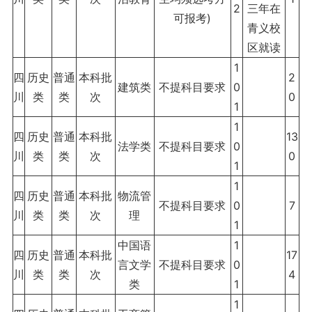
2
三年在
可报考)
青义校
区就读
1
四
历史
普通
本科批
2
建筑类
不提科目要求
0
川
类
类
次
0
1
1
四
历史
普通
本科批
13
法学类
不提科目要求
0
川
类
类
次
0
1
1
四
历史
普通
本科批
物流管
不提科目要求
0
7
川
类
类
次
理
1
中国语
1
四
历史
普通
本科批
17
言文学
不提科目要求
0
川
类
类
次
4
类
1
1