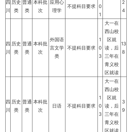
四
历史
普通
本科批
应用心
2
不提科目要求
0
川
类
类
次
理学
4
1
大一在
西山校
外国语
1
区就
四
历史
普通
本科批
13
言文学
不提科目要求
0
读，后
川
类
类
次
8
类
3
三年在
青义校
区就读
大一在
西山校
1
区就
四
历史
普通
本科批
3
日语
不提科目要求
0
读，后
川
类
类
次
9
3
三年在
青义校
区就读