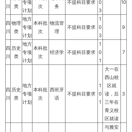
专项
不提科目要求
0
10
川
类
次
务
计划
3
地方
1
四
物理
本科批
物流管
专项
不提科目要求
0
9
川
类
次
理
计划
3
地方
1
四
历史
本科批
专项
经济学
不提科目要求
0
7
川
类
次
计划
1
大一在
西山校
地方
1
区就
四
历史
本科批
西班牙
专项
不提科目要求
0
读，后
3
川
类
次
语
计划
1
三年在
青义校
区就读
与雅安