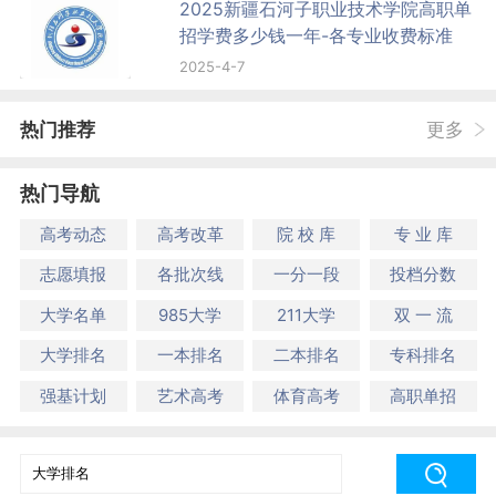
2025新疆石河子职业技术学院高职单
招学费多少钱一年-各专业收费标准
2025-4-7
热门推荐
更多
热门导航
高考动态
高考改革
院 校 库
专 业 库
志愿填报
各批次线
一分一段
投档分数
大学名单
985大学
211大学
双 一 流
大学排名
一本排名
二本排名
专科排名
强基计划
艺术高考
体育高考
高职单招