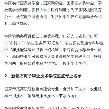
学院实行国家奖学金，国家助学金、国家
励志
奖学金、学
校奖学金制度，实行
大学生
医保制度；为了实现校园教育
公平，学院建立绿色通道，对贫困学生设立励志助学金和
勤工助学岗位。
学院协助办理身份证，免费办理户口迁入，农村户口可
办“农转非”；
毕业生
实行“双证制”，
毕业
颁发普通专科毕业
证书和技能等级证或职业资格证；学院负责推荐毕业生
就
业
，高职毕业生可选择考入普通高校的
本科
段
学习
，继续
学习两年取得普通本科毕业学历，授予学士学位。
2、新疆石河子职业技术学院重点
专业名单
国家示范高职院校重点建设专业：食品加工技术、农业机
械应用技术、灌溉与排水技术（节水方向）
高等职业教育创新发展行动计划（2015—2018 年）认定