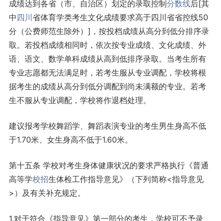
成绩达到各省（市、自治区）划定的录取控制
分数线
后[其
中
四川
省体育学类考生文化成绩要求高于四川省省控线50
分（公费师范生除外）]，按投档成绩从高分到低分排序录
取。若投档成绩相同时，依次按专业成绩、文化成绩、外
语、语文、数学单科成绩从高到低排序录取。当考生所有
专业志愿都无法满足时，若考生服从专业调配，学校将根
据考生的成绩从高分到低分调配到尚未满额的专业。若考
生不服从专业调配，学校将作退档处理。
建议报考学校舞蹈学、舞蹈表演专业的考生男生身高不低
于1.70米、女生身高不低于1.60米。
第十五条 学校对考生身体健康状况的要求严格执行《普通
高等学
校招
生体检工作指导意见》（下列简称<指导意见
>）及有关补充规定。
1.对于符合《指导意见》第一部分的考生，学校可不予录