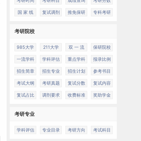
考研时间
考研科目
成绩查询
考研分数
国 家 线
复试调剂
推免保研
专科考研
考研院校
985大学
211大学
双 一 流
保研院校
一流学科
学科评估
重点学科
报录比例
招生简章
招生专业
招生计划
参考书目
考试大纲
考研真题
复试分数
复试内容
复试占比
调剂要求
收费标准
奖助学金
考研专业
学科评估
专业目录
考研方向
考试科目