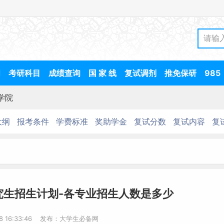
间
考研科目
成绩查询
国 家 线
复试调剂
推免保研
985
学院
大纲
报考条件
学费标准
奖助学金
复试分数
复试内容
复
究生招生计划-各专业招生人数是多少
-8 16:33:46 发布：大学生必备网