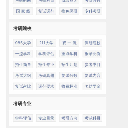
考研时间
考研科目
成绩查询
考研分数
国 家 线
复试调剂
推免保研
专科考研
考研院校
985大学
211大学
双 一 流
保研院校
一流学科
学科评估
重点学科
报录比例
招生简章
招生专业
招生计划
参考书目
考试大纲
考研真题
复试分数
复试内容
复试占比
调剂要求
收费标准
奖助学金
考研专业
学科评估
专业目录
考研方向
考试科目