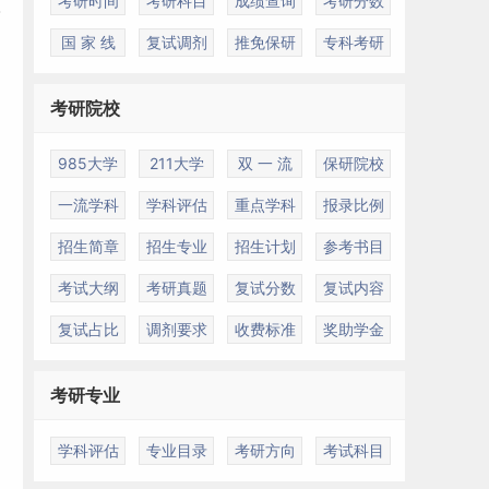
考研时间
考研科目
成绩查询
考研分数
国 家 线
复试调剂
推免保研
专科考研
考研院校
985大学
211大学
双 一 流
保研院校
一流学科
学科评估
重点学科
报录比例
招生简章
招生专业
招生计划
参考书目
考试大纲
考研真题
复试分数
复试内容
复试占比
调剂要求
收费标准
奖助学金
考研专业
学科评估
专业目录
考研方向
考试科目