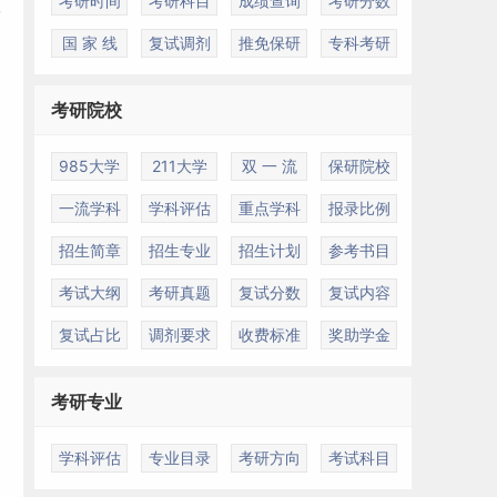
考研时间
考研科目
成绩查询
考研分数
国 家 线
复试调剂
推免保研
专科考研
考研院校
985大学
211大学
双 一 流
保研院校
一流学科
学科评估
重点学科
报录比例
招生简章
招生专业
招生计划
参考书目
考试大纲
考研真题
复试分数
复试内容
复试占比
调剂要求
收费标准
奖助学金
考研专业
学科评估
专业目录
考研方向
考试科目