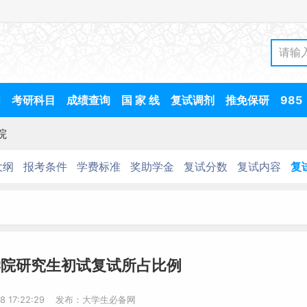
间
考研科目
成绩查询
国 家 线
复试调剂
推免保研
985
院
大纲
报考条件
学费标准
奖助学金
复试分数
复试内容
复
学院研究生初试复试所占比例
28 17:22:29 发布：大学生必备网