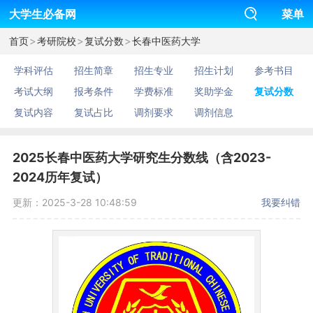
大学生必备网
菜单
>
>
>
首页
考研院校
复试分数
长春中医药大学
学科评估
招生简章
招生专业
招生计划
参考书目
考试大纲
报考条件
学费标准
奖助学金
复试分数
复试内容
复试占比
调剂要求
调剂信息
2025长春中医药大学研究生分数线（含2023-
2024历年复试）
更新：2025-3-28 10:48:59
我要纠错