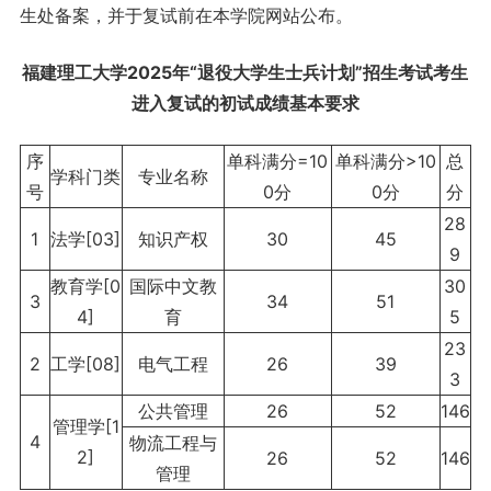
生处备案，并于复试前在本学院网站公布。
福建理工大学2025年“退役大学生士兵计划”招生考试考生
进入复试的初试成绩基本要求
序
单科满分=10
单科满分>10
总
学科门类
专业名称
号
0分
0分
分
28
1
法学[03]
知识产权
30
45
9
教育学[0
国际中文教
30
3
34
51
4]
育
5
23
2
工学[08]
电气工程
26
39
3
公共管理
26
52
146
管理学[1
4
物流工程与
2]
26
52
146
管理