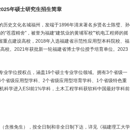
025年硕士研究生招生简章
的历史文化名城福州，发端于1896年清末著名乡贤名士陈璧、孙
“苍霞精舍”，被誉为福建“建筑业的黄埔
军校
”“机电工程师的摇
省重点建设高校，2018年入选福建省示范性应用型
本科
院校、福
高校。2021年获批新一轮福建省博士学位授予培育单位。2023
专业学位授权点，涵盖19个硕士专业学位领域。拥有3个省级一
4个省级应用型学科、2个省级应用型培育学科、1个省级特色重
机
科学进入ESI前1%学科，土木工程学科获
软科
中国最好学科前
究生（含推免生），按全日制和非全日制下达，详见《福建理工大学