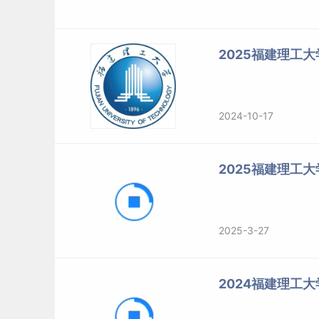
chsi.com.cn/tm）
填报志愿
并参加复试。在规定截
校录取的推免生，不得再报名参加当年硕士研究
2025福建理工
推免生接收办法请查阅《福建理工大学2025年
2），具体接收专业请见《福建理工大学2025
件3）。
2024-10-17
其他符合免初试资格（如服役期间获得三等战功
试报考条件的退役人员等）的考生，应在国家规定
2025福建理工
试、转段）信息公开暨管理服务系统”报名。
我校将对申请免初试的考生组织复试，复试合格
2025-3-27
四、报名
2024福建理工大
报名包括网上报名和网上确认两个阶段。所有考
试承诺书》并遵守相关约定，逾期不得补办。