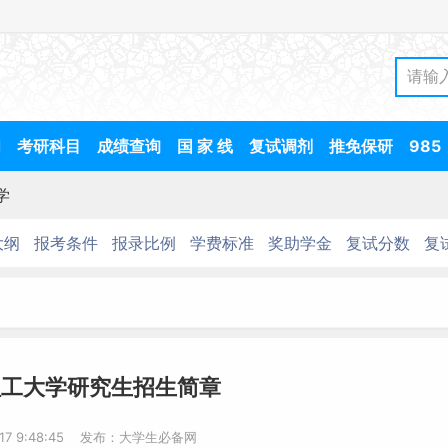
间
考研科目
成绩查询
国 家 线
复试调剂
推免保研
985
学
大纲
报考条件
报录比例
学费标准
奖助学金
复试分数
复
理工大学研究生招生简章
-17 9:48:45 发布：大学生必备网