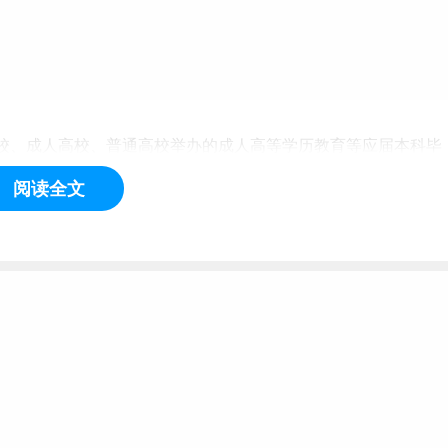
校、成人高校、普通高校举办的成人高等学历教育等应届本科
毕
。
阅读全文
取得国家承认的本科毕业证书或教育部留学服务中心出具的《国
2年及以上人员（毕业后到录取当年入学前，下同）或国家承认
项学业要求的，按本科毕业同等学力身份报考。考生在复试资格
5200]、工程管理[代码为125601]专业除外)：