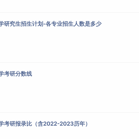
止日期仍未被招生单位录取的推免生不再保留推免资格。已被我
生招生考试，否则取消其推免录取资格。
大学研究生招生计划-各专业招生人数是多少
接收优秀应届本科毕业生免试攻读硕士学位研究生简章》（附件
年接收优秀应届本科毕业生免试攻读硕士学位研究生专业目录》（附
、二等功以上奖励或者
二级
以上表彰，符合全国硕士研究生招生
的全国统考报名时间内登录“全国推荐免试攻读研究生（免初
大学考研分数线
者即可予以拟录取。
学考研报录比（含2022-2023历年）
生均须在规定时间内参加网上报名和网上确认，签署《考生诚信