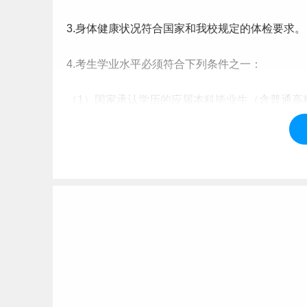
3.身体健康状况符合国家和我校规定的体检要求。
4.考生学业水平必须符合下列条件之一：
（1）国家承认学历的应届本科
毕业生
（含普通高
业
生）及
自学
考试和网络教育届时可毕业本科生
考生录取当年入学前（2025年9月1日前）必须
（境）外学历学位认证书》。
（2）具有国家承认的本科毕业学历的人员。
（3）获得国家承认的高职（专科）毕业学历后满
学历的本科结业生，同时符合我校规定的以下两
查时向报考院系提交相应材料(报考公共管理[代码为12