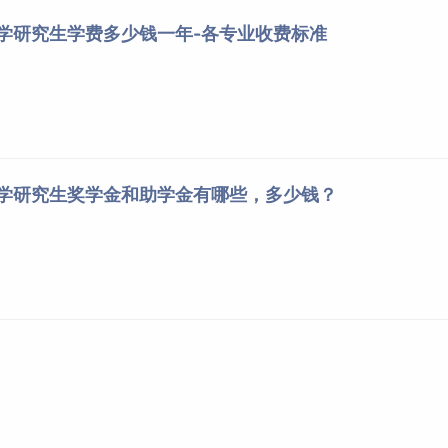
：
大学研究生学费多少钱一年-各专业收费标准
学士学位的人员可报考）。
学位中的工程管理[代码为125601]的，须符合下列条件：
大学研究生奖学金和助学金有哪些，多少钱？
承认的高职(专科)毕业学历或本科结业后，符合我校提出的相关
上工作经验；或获得硕士、博士研究生学历或学位后有2年以上
行。
初试、转段）信息公开暨管理服务系统”（网址：https://yz.