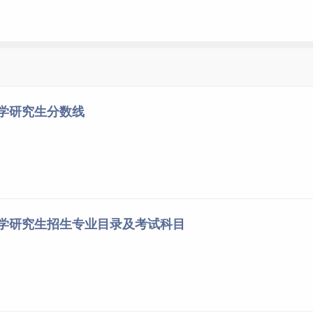
全部合格，提供授课单位教务部门盖章的成绩证明；
E、PETS等相关英语水平证明，且考试成绩达到满分的60%及以上，
大学研究生分数线
意。
行。
件：
大学研究生招生专业目录及考试科目