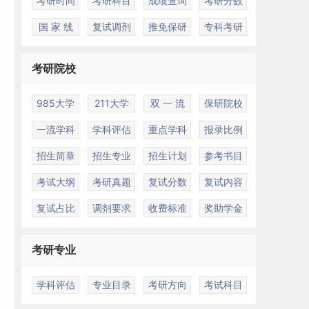
考研时间
考研科目
成绩查询
考研分数
国 家 线
复试调剂
推免保研
专科考研
考研院校
985大学
211大学
双 一 流
保研院校
一流学科
学科评估
重点学科
报录比例
招生简章
招生专业
招生计划
参考书目
考试大纲
考研真题
复试分数
复试内容
复试占比
调剂要求
收费标准
奖助学金
考研专业
学科评估
专业目录
考研方向
考试科目