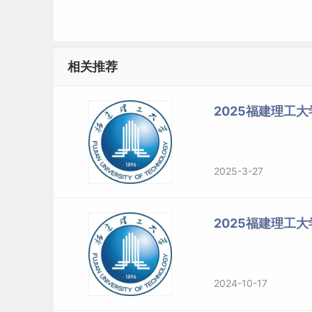
①已修过6门（含）以上的
本科专业
课程，且成绩
②具有CET、GMAT、TOEFL、IELTS、GR
相关推荐
提供证书或成绩单。
（4）已获硕士、博士研究生学历或学位的人员。
2025福建理工
在读研究生报考须在报名前征得所在培养单位同
2025-3-27
（二）报考下列专业学位的人员，按下列规定执
1.报考法律（非法学）专业学位的，须符合下列条
2025福建理工
（1）符合（一）中的各项要求。
2024-10-17
（2）报考前所学专业为非法学专业。