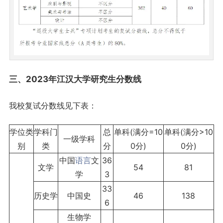
三、2023年江汉大学研究生分数线
我校复试分数线见下表：
学位类
学科门
总
单科(满分=10
单科(满分>10
一级学科
别
类
分
0分)
0分)
中国
语言
文
36
文学
54
81
学
3
33
历史学
中国史
46
138
6
生物学