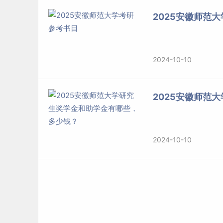
大学出版社，2022年版。2.《市场营销学》：
2025安徽师范
2年版。
具体安排详见后续通知。
2024-10-10
五、录取类别、学习形式、学制与
学费
2025安徽师范
（一）录取类别所有被录取的考生学习方式均为“非
（二）学习地点与学习形式学习地点为安徽师范
2024-10-10
（三）学制基本学制2.5年，最长学习年限5年（
六、培养与学位授予
（一）课程设置