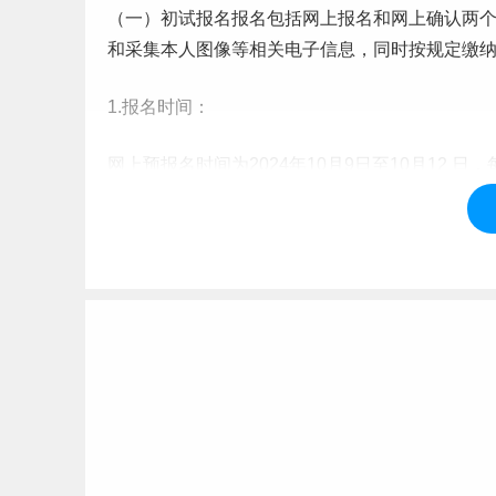
（一）初试报名报名包括网上报名和网上确认两
和采集本人图像等相关电子信息，同时按规定缴
1.报名时间：
网上预报名时间为2024年10月9日至10月12 日，每天
报名时间为2024年10月15日至10月28日，每天9:0
2.报考网址：
“中国研究生招生信息网”（https://yz.chsi.com.cn
x.htm)网上报名时，
学习
方式选择“非全日制”，报
（二）初试考试
参加教育部统一组织的全国硕士研究生招生考试