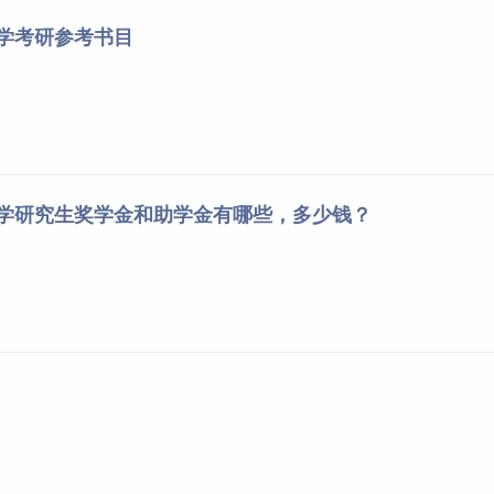
《市场营销学》（第七版），吴健安等主编，高等教育出版社，202
大学考研参考书目
大学研究生奖学金和助学金有哪些，多少钱？
全日制”，录取类别均为“定向就业”。
大学，将通过双休日或节假日集中学习的方式学习。
含休学）。（四）学费学费2万/年，总学费5万元。