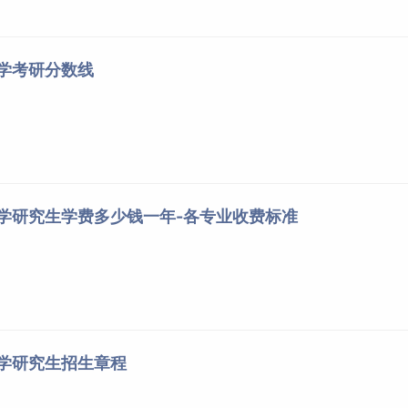
写作、中国特色社会主义理论与实践、论文写作指导学前导课模
经济学、数据模型与决策、会计学、商务统计分析、管理沟通管
务管理、运营管理组织发展与领导力模块：组织行为学与领导力
大学考研分数线
略管理
思维、创业管理、数字化管理、国际商务管理徽商传承与发展模
与徽商、国学与管理产业洞察模块：安徽经济高质量发展、乡村
产业发展、低空经济产业发展、数字经济产业发展、机器人产业
大学研究生学费多少钱一年-各专业收费标准
大学研究生招生章程