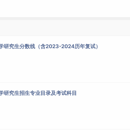
；204英语（二）（满分值100分）。
均以教育部当年《全国硕士研究生招生工作管理规定》精神和安
名工作的通知》为准。
学研究生分数线（含2023-2024历年复试）
范大学研究生招生信息网相关通知。
家划定的
分数线
后，根据相应复试细则的要求，参加复试。复试
大学研究生招生专业目录及考试科目
经济学原理》和《市场营销学》两门课程。加试方式为笔试，加
学原理》（第四版），高鸿业名誉主编，本书编写组编，中国人民