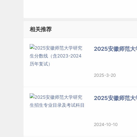
初试科目：199管理类综合能力（满分值200分）
具体报名时间、确认时间、考试时间、考试地点
相关推荐
省教育考试院当年《关于做好硕士研究生考试报
2025安徽师范大
详情请届时关注中国研究生招生信息网及安徽师
（三）复试
2025-3-20
考生参加全国硕士研究生统一考试，成绩达到国
安排在2025年3月-4月进行。
2025安徽师范
以同等学力参加复试的考生，在复试中须加试《
不合格者不予录取。
2024-10-10
加试参考书目如下：1.《经济学原理》：《经济