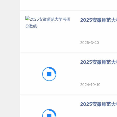
【必修课模块】：公共基础课模块：英语阅读与
块：入学导课、管理学精要管理技能模块：管理
职能模块：人力资源管理与开发、营销管理、财
2025安徽师范
宏观经济分析与政策、企业伦理、公司治理、战
【选修课模块】：管理提升模块：创新与系统化
2025-3-20
块：徽商发展变迁、徽商经营之道、企业家精神
兴与产业发展、智能网联产业发展、新能源汽车
展、智能家电产业发展、新材料产业发展
2025安徽师范
（二）其他培养环节
2024-10-10
1.徽商体验学习
2.行走的思政课堂
2025安徽师范
3.学科竞赛