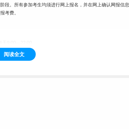
个阶段。所有参加考生均须进行网上报名，并在网上确认网报信
纳报考费。
9:00—22:00。
阅读全文
0—22:00。
/)详见安徽师范大学研究生招生信息网(https://yz.ahnu.edu.cn/inde
考类别选择“定向就业”
。