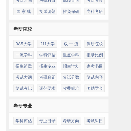
考研时间
考研科目
成绩查询
考研分数
国 家 线
复试调剂
推免保研
专科考研
考研院校
985大学
211大学
双 一 流
保研院校
一流学科
学科评估
重点学科
报录比例
招生简章
招生专业
招生计划
参考书目
考试大纲
考研真题
复试分数
复试内容
复试占比
调剂要求
收费标准
奖助学金
考研专业
通
学科评估
专业目录
考研方向
考试科目
战