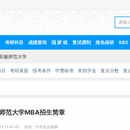
间
考研科目
成绩查询
国 家 线
复试调剂
推免保研
985
安徽师范大学
书目
考研真题
报考条件
学费标准
奖助学金
复试分数
复
徽师范大学MBA招生简章
-23 11:47:43 发布：大学生必备网