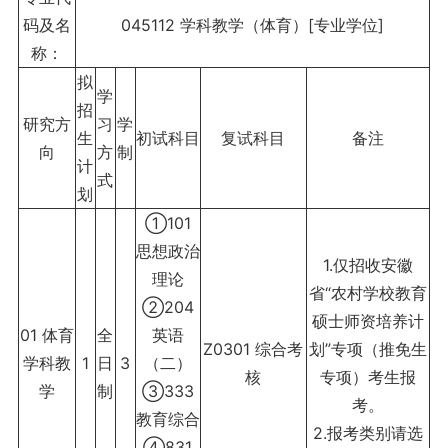
码及名
045112 学科教学（体育）[专业学位]
称：
拟
学
招
研究方
习
学
生
初试科目
复试科目
备注
向
方
制
计
式
划
①101
思想政治
1.仅招收安徽
理论
省“农村学校教育
②204
硕士师资培养计
01 体育
全
英语
Z0301 综合考
划”专项（推免生
学科教
1
日
3
（二）
核
专项）考生报
学
制
③333
考。
教育综合
2.报考类别请选
④831