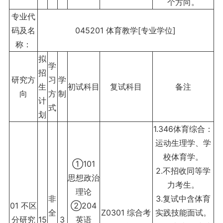
个方向。
专业代
码及名
045201 体育教学[专业学位]
称：
拟
学
招
研究方
习
学
生
初试科目
复试科目
备注
向
方
制
计
式
划
1.346体育综合：
运动生理学、学
校体育学。
①101
2.不招收同等学
思想政治
力考生。
理论
非
3.复试中含体育
01 不区
②204
全
Z0301 综合考
实践技能面试。
分研究
15
3
英语