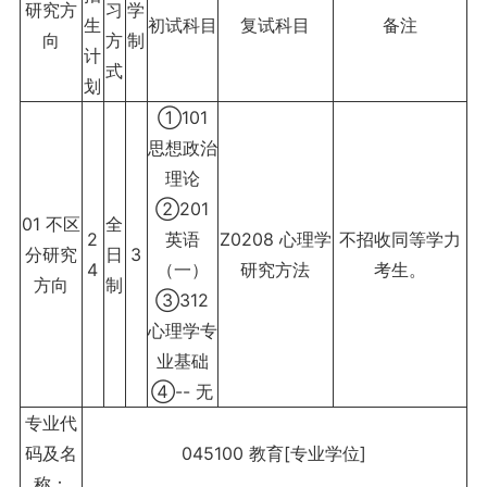
研究方
习
学
生
初试科目
复试科目
备注
向
方
制
计
式
划
①101
思想政治
理论
②201
01 不区
全
2
英语
Z0208 心理学
不招收同等学力
分研究
日
3
4
（一）
研究方法
考生。
方向
制
③312
心理学专
业基础
④-- 无
专业代
码及名
045100 教育[专业学位]
称：