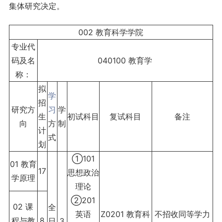
集体研究决定。
002 教育科学学院
专业代
码及名
040100 教育学
称：
拟
学
招
研究方
习
学
生
初试科目
复试科目
备注
向
方
制
计
式
划
①101
01 教育
17
思想政治
学原理
理论
②201
02 课
全
英语
Z0201 教育科
不招收同等学力
程与教
8
日
3