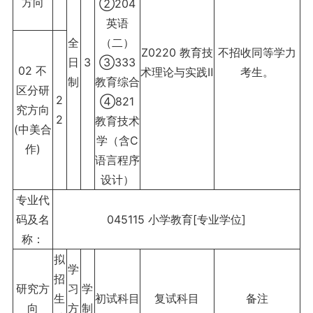
方向
②204
英语
全
（二）
Z0220 教育技
不招收同等学力
日
3
③333
02 不
术理论与实践Ⅱ
考生。
制
教育综合
区分研
2
④821
究方向
2
教育技术
(中美合
学（含C
作)
语言程序
设计）
专业代
码及名
045115 小学教育[专业学位]
称：
拟
学
招
研究方
习
学
生
初试科目
复试科目
备注
向
方
制