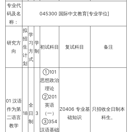
专业代
码及名
045300 国际中文教育[专业学位]
称：
拟
学
招
研究方
习
学
生
初试科目
复试科目
备注
向
方
制
计
式
划
①101
思想政治
理论
②201
01 汉语
全
英语
作为第
Z0406 专业基
只招收全日制本
18
日
3
（一）
二语言
础知识
科生。
制
③354
教学
汉语基础