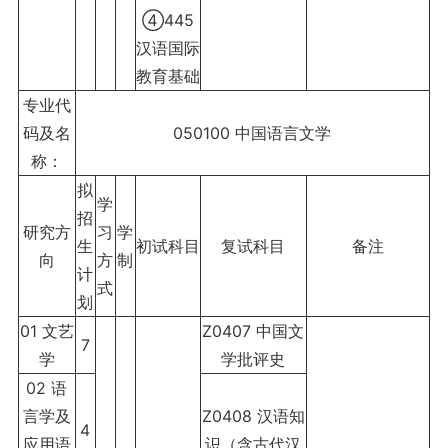
④445
汉语国际
教育基础
专业代
码及名
050100 中国语言文学
称：
拟
学
招
研究方
习
学
生
初试科目
复试科目
备注
向
方
制
计
式
划
01 文艺
Z0407 中国文
7
学
学批评史
02 语
言学及
Z0408 汉语知
4
应用语
识（含古代汉