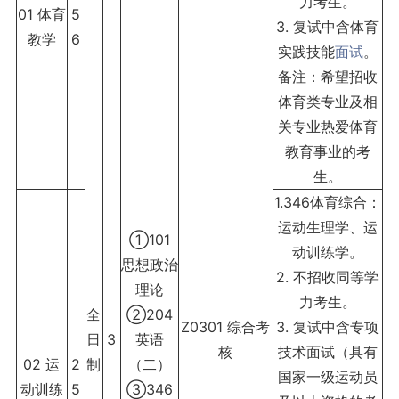
力考生。
01 体育
5
3. 复试中含体育
教学
6
实践技能
面试
。
备注：希望招收
体育类专业及相
关专业热爱体育
教育事业的考
生。
1.346体育综合：
运动生理学、运
①101
动训练学。
思想政治
2. 不招收同等学
理论
力考生。
全
②204
Z0301 综合考
3. 复试中含专项
日
3
英语
核
技术面试（具有
02 运
2
制
（二）
国家一级运动员
动训练
5
③346