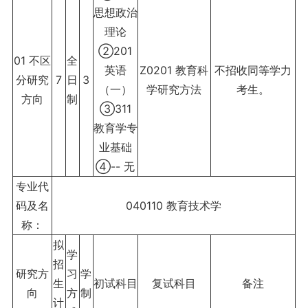
思想政治
理论
②201
01 不区
全
英语
Z0201 教育科
不招收同等学力
分研究
7
日
3
（一）
学研究方法
考生。
方向
制
③311
教育学专
业基础
④-- 无
专业代
码及名
040110 教育技术学
称：
拟
学
招
研究方
习
学
生
初试科目
复试科目
备注
向
方
制
计