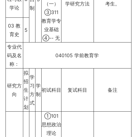
（一）
学研究方法
考生。
学论
制
③311
教育学专
03 教
业基础
5
育史
④-- 无
专业代
码及名
040105 学前教育学
称：
拟
学
招
研究方
习
学
生
初试科目
复试科目
备注
向
方
制
计
式
划
①101
思想政治
理论