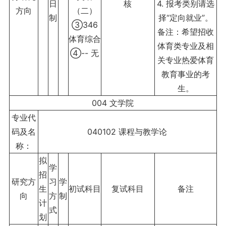
日
核
4. 报考类别请选
方向
（二）
制
择“定向就业”。
③346
备注：希望招收
体育综合
体育类专业及相
④-- 无
关专业热爱体育
教育事业的考
生。
004 文学院
专业代
码及名
040102 课程与教学论
称：
拟
学
招
研究方
习
学
生
初试科目
复试科目
备注
向
方
制
计
式
划