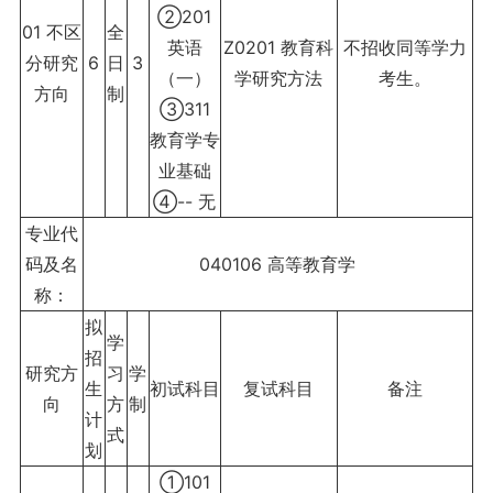
②201
01 不区
全
英语
Z0201 教育科
不招收同等学力
分研究
6
日
3
（一）
学研究方法
考生。
方向
制
③311
教育学专
业基础
④-- 无
专业代
码及名
040106 高等教育学
称：
拟
学
招
研究方
习
学
生
初试科目
复试科目
备注
向
方
制
计
式
划
①101