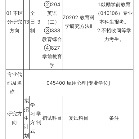
②204
1.鼓励学前教育
01 不区
全
英语
（040106）专业
Z0202 教育科
分研究
13
日
3
（二）
本科生报考。
学研究方法Ⅱ
方向
制
③333
2.不招收同等学
教育综合
力考生。
④827
学前教育
学
专业代
码及名
045400 应用心理[专业学位]
称：
拟
学
招
研究方
习
学
生
初试科目
复试科目
备注
向
方
制
计
式
划