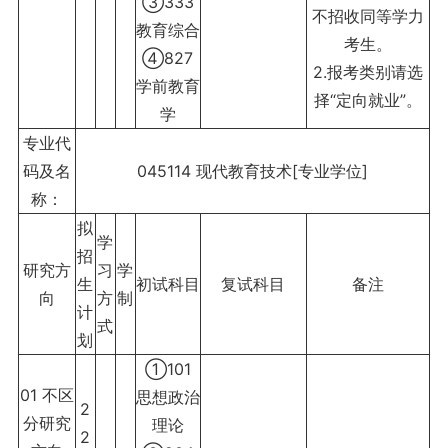
③333
不招收同等学力
教育综合
考生。
④827
2.报考类别请选
学前教育
择“定向就业”。
学
专业代
码及名
045114 现代教育技术[专业学位]
称：
拟
学
招
研究方
习
学
生
初试科目
复试科目
备注
向
方
制
计
式
划
①101
01 不区
思想政治
2
分研究
理论
2