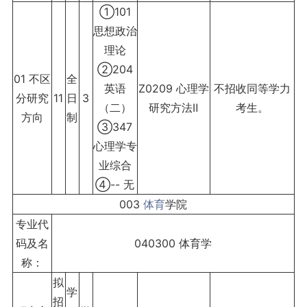
①101
思想政治
理论
②204
01 不区
全
英语
Z0209 心理学
不招收同等学力
分研究
11
日
3
（二）
研究方法Ⅱ
考生。
方向
制
③347
心理学专
业综合
④-- 无
003
体育
学院
专业代
码及名
040300 体育学
称：
拟
学
招