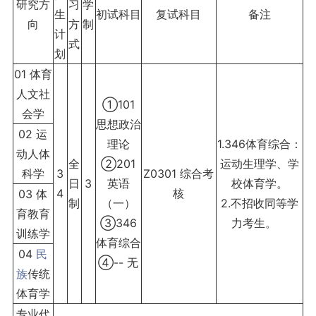
研究方
习
学
生
初试科目
复试科目
备注
向
方
制
计
式
划
01 体育
人文社
①101
会学
思想政治
02 运
理论
1.346体育综合：
动人体
全
②201
运动生理学、学
科学
3
Z0301 综合考
日
3
英语
校体育学。
4
核
03 体
制
（一）
2.不招收同等学
育教育
③346
力考生。
训练学
体育综合
04
民
④-- 无
族
传统
体育学
专业代