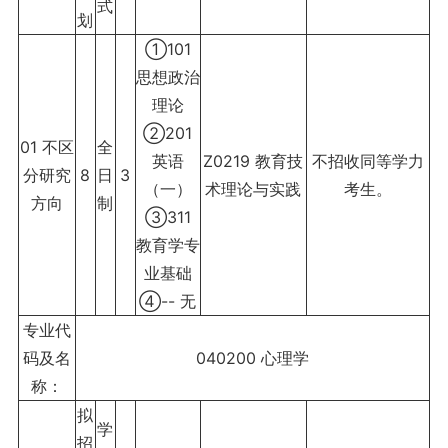
式
划
①101
思想政治
理论
②201
01 不区
全
英语
Z0219 教育技
不招收同等学力
分研究
8
日
3
（一）
术理论与实践
考生。
方向
制
③311
教育学专
业基础
④-- 无
专业代
码及名
040200 心理学
称：
拟
学
招