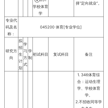
择“定向就业”。
学校体育
学
专业代
码及名
045200 体育[专业学位]
称：
拟
学
招
研究方
习
学
生
初试科目
复试科目
备注
向
方
制
计
式
划
1. 346体育综
合：运动生理
学、学校体育
学。
2.不招收同等学