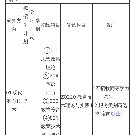
拟
学
招
研究方
习
学
生
初试科目
复试科目
备注
向
方
制
计
式
划
①101
思想政治
理论
②204
英语
1.不招收同等学力
01 现代
（二）
Z0220 教育技
考生。
教育技
7
③333
术理论与实践Ⅱ
2.报考类别请选
术
教育综合
择“定向
就业
”。
④821
教育技术
学（含C