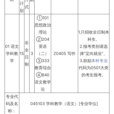
计
式
划
①101
思想政治
理论
1.只招收全日制本
②204
科生。
非
01 语文
英语
2.报考类别请选
全
学科教
15
3
（二）
Z0405 写作
择“定向就业”。
日
学
③333
3.鼓励
本科专业
制
教育综合
代码为0501大类
④840
的考生报考。
语文教学
论
专业代
码及名
045103 学科教学（语文）[专业学位]
称：