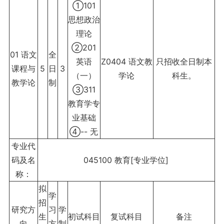
①101
思想政治
理论
②201
01 语文
全
英语
Z0404 语文教
只招收全日制本
课程与
5
日
3
（一）
学论
科生。
教学论
制
③311
教育学专
业基础
④-- 无
专业代
码及名
045100 教育[专业学位]
称：
拟
学
招
研究方
习
学
生
初试科目
复试科目
备注
向
方
制