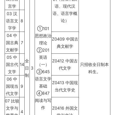
言学
语、现代汉
语、语言学概
03 汉
论）
语言文
8
字学
①101
04 中
思想政治
Z0409 中国古
国古典
7
理论
典文献学
文献学
②201
05 中
英语
全
Z0412 中国古
国古代
14
（一）
只招收全日制本
日
3
代文学
文学
③645
科生。
制
语言文学
06 中
Z0413 中国现
基础
国现当
9
当代文学史
④847
代文学
阅读与写
07 比较
作
文学与
Z0416 外国文
4