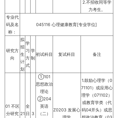
2.不招收同等学
力考生。
专业代
码及名
045116 心理健康教育[专业学位]
称：
拟
学
招
研究方
习
学
生
初试科目
复试科目
备注
向
方
制
计
式
划
①101
1.鼓励心理学（0
思想政治
71101）或应用心
理论
理学（071102）
②204
或教育学类（代
01 不区
全
英语
Z0203 发展心
码04开头）或思
分研究
21
日
3
（二）
理学
想政治教育（03