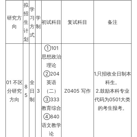
拟
学
招
研究方
习
学
生
初试科目
复试科目
备注
向
方
制
计
式
划
①101
思想政治
理论
②204
1.只招收全日制本
01 不区
全
英语
科生。
8
分研究
日
3
（二）
Z0405 写作
2.鼓励本科专业
5
方向
制
③333
代码为0501大类
教育综合
的考生报考。
④840
语文教学
论