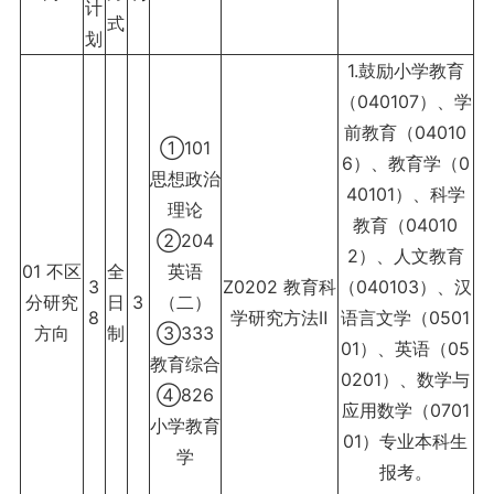
计
式
划
1.鼓励小学教育
（040107）、学
前教育（04010
①101
6）、教育学（0
思想政治
40101）、科学
理论
教育（04010
②204
2）、人文教育
01 不区
全
英语
3
Z0202 教育科
（040103）、汉
分研究
日
3
（二）
8
学研究方法Ⅱ
语言文学（0501
方向
制
③333
01）、英语（05
教育综合
0201）、数学与
④826
应用数学（0701
小学教育
01）专业本科生
学
报考。