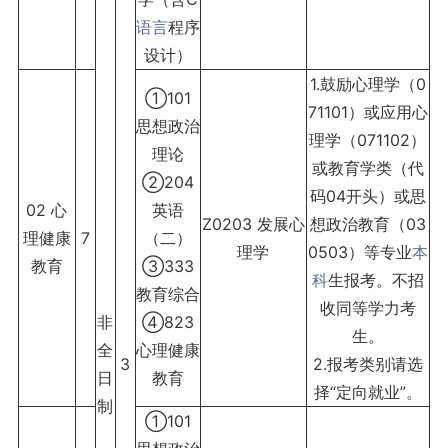
语言
程序
设计）
1.鼓励心理学（0
①101
71101）或应用心
思想政治
理学（071102）
理论
或教育学类（代
②204
码04开头）或思
02 心
英语
Z0203 发展心
想政治教育（03
理健康
7
（二）
理学
0503）等专业
本
教育
③333
科
生报考。不招
教育综合
收同等学力考
非
④823
生。
全
心理健康
3
2.报考类别请选
日
教育
择“定向就业”。
制
①101