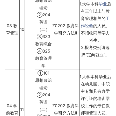
思想政治
1.大学本科
毕业
后
理论
有三年以上与教
②204
育管理相关的
工
英语
03 教
Z0202 教育科
作
经验
的人员。
10
（二）
育管理
学研究方法Ⅱ
不招收同等学力
③333
考生。
教育综合
2.报考类别请选
④825
择“定向就业”。
教育管理
学
①101
1.大学本科毕业后
思想政治
在幼儿园、中职
理论
中专和具有办学
②204
许可证的培训学
英语
04 学
Z0202 教育科
校工作的专任教
11
（二）
前教育
学研究方法Ⅱ
师和管理人员。