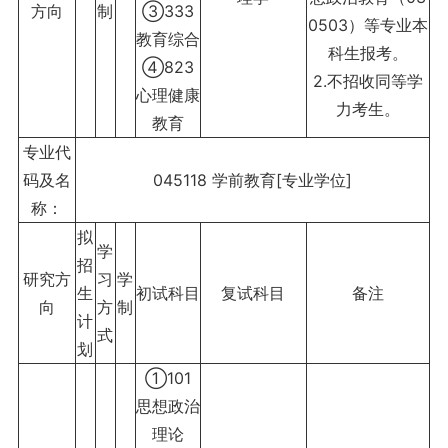
方向
制
③333
0503）等专业本
教育综合
科生报考。
④823
2.不招收同等学
心理健康
力考生。
教育
专业代
码及名
045118 学前教育[专业学位]
称：
拟
学
招
研究方
习
学
生
初试科目
复试科目
备注
向
方
制
计
式
划
①101
思想政治
理论