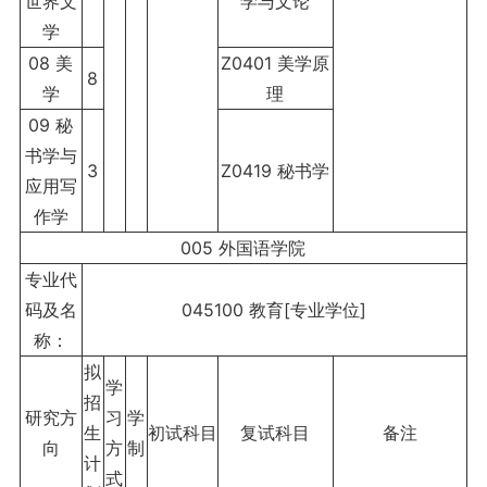
世界文
学与文论
学
08 美
Z0401 美学原
8
学
理
09 秘
书学与
3
Z0419 秘书学
应用写
作学
005 外国语学院
专业代
码及名
045100 教育[专业学位]
称：
拟
学
招
研究方
习
学
生
初试科目
复试科目
备注
向
方
制
计
式