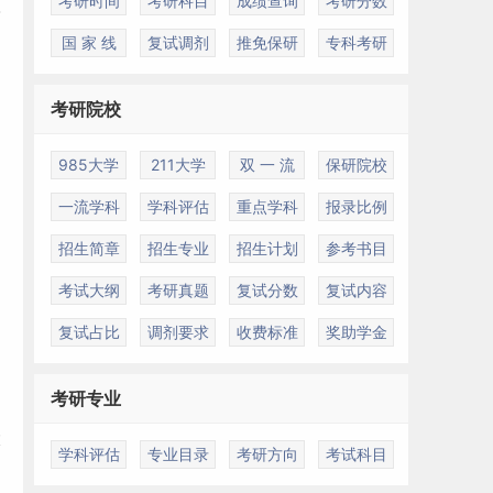
考研时间
考研科目
成绩查询
考研分数
国 家 线
复试调剂
推免保研
专科考研
考研院校
985大学
211大学
双 一 流
保研院校
一流学科
学科评估
重点学科
报录比例
招生简章
招生专业
招生计划
参考书目
考试大纲
考研真题
复试分数
复试内容
复试占比
调剂要求
收费标准
奖助学金
考研专业
大
学科评估
专业目录
考研方向
考试科目