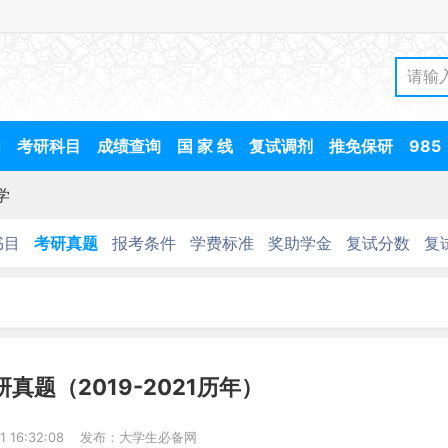
间
考研科目
成绩查询
国 家 线
复试调剂
推免保研
985
学
书目
考研真题
报考条件
学费标准
奖助学金
复试分数
复
真题（2019-2021历年）
31 16:32:08 发布：大学生必备网