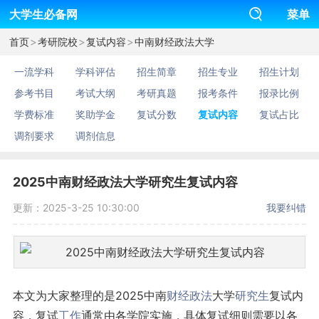
大学生必备网
菜单
>
>
>
首页
考研院校
复试内容
中南财经政法大学
一流学科
学科评估
招生简章
招生专业
招生计划
参考书目
考试大纲
考研真题
报考条件
报录比例
学费标准
奖助学金
复试分数
复试内容
复试占比
调剂要求
调剂信息
2025中南财经政法大学研究生复试内容
更新：2025-3-25 10:30:00
我要纠错
本文为大家整理的是2025中南
财经
政法
大学
研究生
复试内
容，复试
工作
通常由各学院实施，具体复试细则需要以各