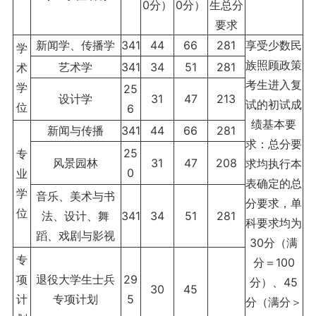
0分）
0分）
生总分
要求
新闻学、传播学
341
44
66
281
享受少数民
学
族照顾政策
艺术学
341
34
51
281
术
考生进入复
学
25
设计学
31
47
213
试的初试成
位
6
绩基本要
新闻与传播
341
44
66
281
求：总分要
25
专
风景园林
31
47
208
求均执行本
0
业
表确定的总
学
音乐、美术与书
分要求，单
位
法、设计、舞
341
34
51
281
科要求均为
蹈、戏剧与影视
30分（满
专
分＝100
项
退役大学生士兵
29
分）、45
30
45
计
专项计划
5
分（满分＞