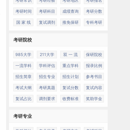
考研常识
考研经验
考研地区
考研报名
考研时间
考研科目
成绩查询
考研分数
国 家 线
复试调剂
推免保研
专科考研
考研院校
985大学
211大学
双 一 流
保研院校
一流学科
学科评估
重点学科
报录比例
招生简章
招生专业
招生计划
参考书目
考试大纲
考研真题
复试分数
复试内容
复试占比
调剂要求
收费标准
奖助学金
考研专业