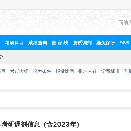
间
考研科目
成绩查询
国 家 线
复试调剂
推免保研
985
学
书目
考试大纲
报考条件
报录比例
报名人数
学费标准
奖
学考研调剂信息（含2023年）