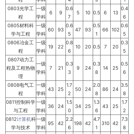
0803光学工
一级
0.6
0.4
6
9
5
10
0.5
6
13
程
学科
7
6
0805材料科
一级
0.6
0.5
0.6
60
93
47
93
66
102
学与工程
学科
5
1
5
0806冶金工
一级
0.8
0.3
19
22
10
20
0.5
7
20
程
学科
6
5
0807动力工
一级
0.3
0.3
0.5
程及工程热物
7
21
9
24
14
25
学科
3
8
6
理
0808电气工
一级
1.7
2.0
3.5
43
25
50
24
86
24
程
学科
2
8
8
0811控制科学
一级
1.5
1.3
1.7
36
24
34
25
43
25
与工程
学科
0
6
2
0812
计算机
科
一级
2.2
4.7
7.3
95
42
198
42
310
42
学与技术
学科
6
1
8