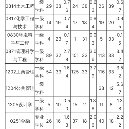
一级
0.7
0.6
0.6
0814土木工程
29
38
24
38
26
39
学科
6
3
7
0817化学工程
一级
0.7
0.9
0.9
14
19
17
18
19
20
与技术
学科
4
4
5
0830环境科
一级
0.1
0.0
0.1
4
23
1
31
5
33
学与工程
学科
7
3
5
0871管理科学
一级
2.7
3.0
3.4
89
32
101
33
113
33
与工程
学科
8
6
2
一级
1.6
3.7
3.5
1202工商管理
54
33
125
33
116
33
学科
4
9
2
一级
5.6
1204公共管理
68
12
学科
7
一级
0.5
1.3
1.3
1305设计学
5
10
15
11
11
8
学科
0
6
8
专业
1.6
2.0
2.2
0251金融
26
16
37
18
40
18
学位
3
6
2