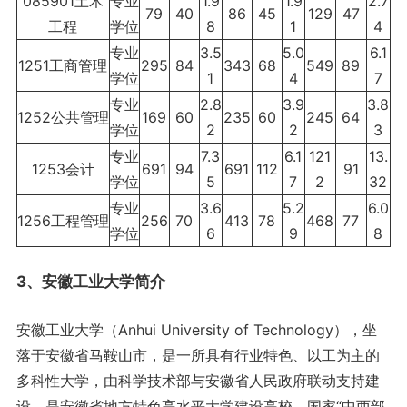
085901土木
专业
1.9
1.9
2.7
79
40
86
45
129
47
工程
学位
8
1
4
专业
3.5
5.0
6.1
1251工商管理
295
84
343
68
549
89
学位
1
4
7
专业
2.8
3.9
3.8
1252公共管理
169
60
235
60
245
64
学位
2
2
3
专业
7.3
6.1
121
13.
1253会计
691
94
691
112
91
学位
5
7
2
32
专业
3.6
5.2
6.0
1256工程管理
256
70
413
78
468
77
学位
6
9
8
3、安徽工业大学简介
安徽工业大学（Anhui University of Technology），坐
落于安徽省马鞍山市，是一所具有行业特色、以工为主的
多科性大学，由科学技术部与安徽省人民政府联动支持建
设，是安徽省地方特色高水平大学建设高校、国家“中西部