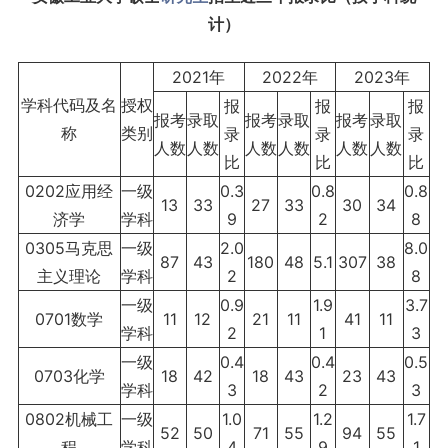
计）
2021年
2022年
2023年
学科代码及名
授权
报
报
报
报考
录取
报考
录取
报考
录取
称
类别
录
录
录
人数
人数
人数
人数
人数
人数
比
比
比
0202应用经
一级
0.3
0.8
0.8
13
33
27
33
30
34
济学
学科
9
2
8
0305马克思
一级
2.0
8.0
87
43
180
48
5.1
307
38
主义理论
学科
2
8
一级
0.9
1.9
3.7
0701数学
11
12
21
11
41
11
学科
2
1
3
一级
0.4
0.4
0.5
0703化学
18
42
18
43
23
43
学科
3
2
3
0802机械工
一级
1.0
1.2
1.7
52
50
71
55
94
55
程
学科
4
9
1