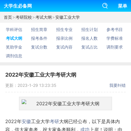
大学生必备网
菜单
>
>
>
首页
考研院校
考试大纲
安徽工业大学
学科评估
招生简章
招生专业
招生计划
参考书目
考试大纲
报考条件
报录比例
报名人数
学费标准
奖助学金
复试分数
复试内容
复试占比
调剂要求
调剂信息
2022年安徽工业大学考研大纲
更新：2023-1-29 13:23:35
我要纠错
2022年
安徽
工业大学
考研
大纲已经公布，以下是具体内
容，供大家参考，祝大家备考顺利，
成功
上岸！说明：由