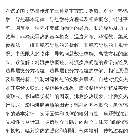
考试范围：热量传递的三种基本方式，导热、对流、热辐
射；导热基本定律、导热微分方程式及相关概念、通过平
壁、圆筒壁、球壳和变截面物体的导热、肋片导热及肋片
效率；非稳态导热的基本概念，温度分布、毕渥数、集总
参数法、一维非稳态导热的分析解、非稳态导热的正规状
况、半无限大的物体；导热问题数值求解、离散方程的建
立、数值解；对流换热概述、对流换热问题的数学描述及
边界层微分方程组、边界层积分方程组的求解、相似原理
及量纲分析、强制对流换热的实验关联式、自然对流换热
及其实验关联式；凝结换热现象、膜状凝结分析解及实验
关联式、影响膜状凝结的因素、沸腾换热现象、沸腾换热
计算式、影响沸腾换热的因素；辐射的基本概念、黑体辐
射的基本定律、实际固体和液体的辐射特性；角系数的定
义和性质及计算、被透热介质隔开的两个固体表面间的辐
射换热、辐射换热的强化和削弱、气体辐射；传热过程的